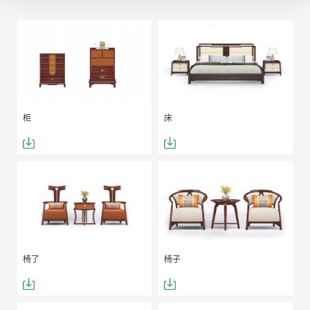
柜
床
椅了
椅子