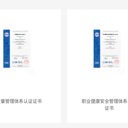
质量管理体系认证证书
职业健康安全管理体系
证书