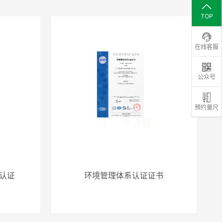
TOP
在线客服
公众号
预约量尺
认证
环境管理体系认证证书