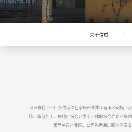
关于信威
保罗赛特——广东信威绿色家居产业集团有限公司旗下品牌
植、箱包加工、房地产综合开发于一体的综合性企业集团
家居创意产业园。公司先后通过职业健康安