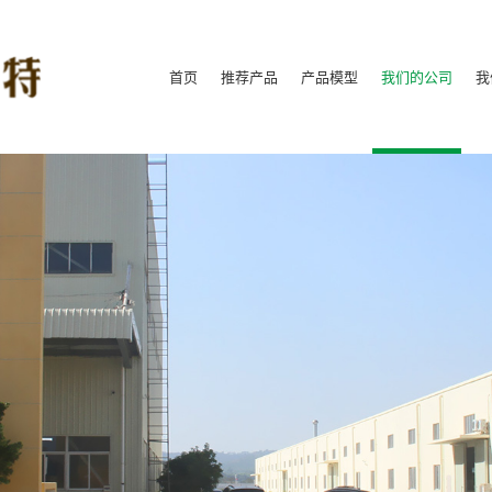
首页
推荐产品
产品模型
我们的公司
我